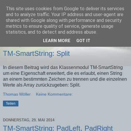
This site uses cookies from Google to deliver its services
Team-Moeller Blog
and to analyze traffic. Your IP address and user-agent are
shared with Google along with performance and security
metrics to ensure quality of service, generate usage
Gedanken rund um Microsoft Access
statistics, and to detect and address abuse.
LEARN MORE
GOT IT
FREITAG, 30. MAI 2014
TM-SmartString: Split
In diesem Beitrag wird das Klassenmodul TM-SmartString
um eine Eigenschaft erweitert, die es erlaubt, einen String
an einem bestimmten Zeichen zu trennen und die einzelnen
Werte als Array zurückzugeben: Split.
Thomas Möller
Keine Kommentare:
Teilen
DONNERSTAG, 29. MAI 2014
TM-SmartString: PadLeft, PadRight