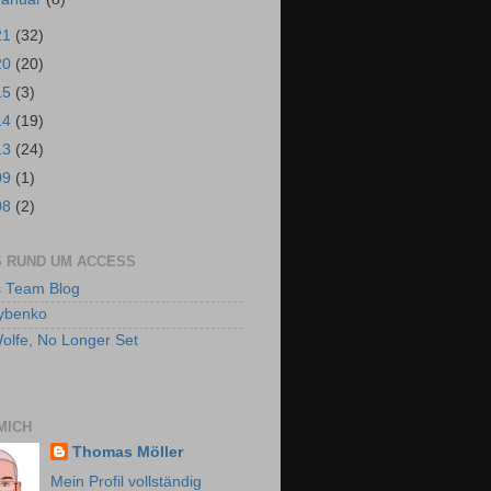
21
(32)
20
(20)
15
(3)
14
(19)
13
(24)
09
(1)
08
(2)
 RUND UM ACCESS
 Team Blog
ybenko
olfe, No Longer Set
MICH
Thomas Möller
Mein Profil vollständig