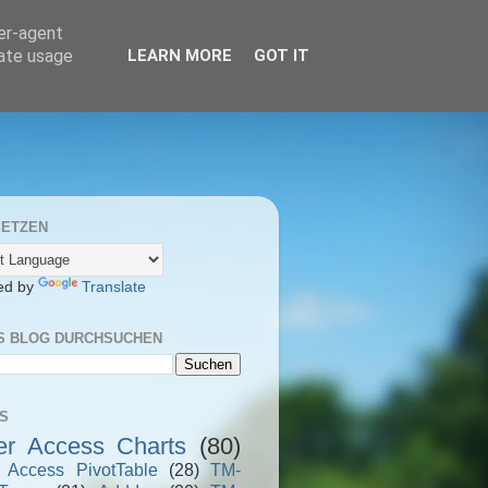
ser-agent
rate usage
LEARN MORE
GOT IT
ETZEN
ed by
Translate
S BLOG DURCHSUCHEN
S
er Access Charts
(80)
r Access PivotTable
(28)
TM-