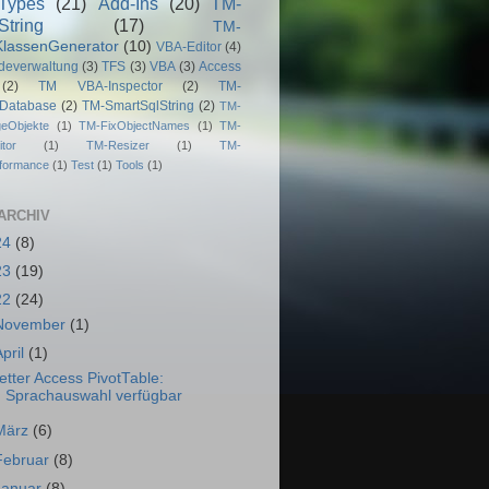
Types
(21)
Add-Ins
(20)
TM-
String
(17)
TM-
lassenGenerator
(10)
VBA-Editor
(4)
deverwaltung
(3)
TFS
(3)
VBA
(3)
Access
(2)
TM VBA-Inspector
(2)
TM-
dDatabase
(2)
TM-SmartSqlString
(2)
TM-
geObjekte
(1)
TM-FixObjectNames
(1)
TM-
tor
(1)
TM-Resizer
(1)
TM-
rformance
(1)
Test
(1)
Tools
(1)
ARCHIV
24
(8)
23
(19)
22
(24)
November
(1)
April
(1)
etter Access PivotTable:
Sprachauswahl verfügbar
März
(6)
Februar
(8)
Januar
(8)