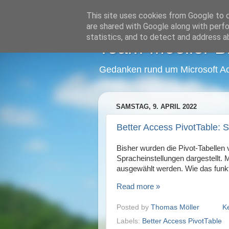
This site uses cookies from Google to de
are shared with Google along with perfo
statistics, and to detect and address a
Team-Moeller B
Gedanken rund um Microsoft A
SAMSTAG, 9. APRIL 2022
Better Access PivotTable: 
Bisher wurden die Pivot-Tabellen 
Spracheinstellungen dargestellt. 
ausgewählt werden. Wie das funktio
Read more »
Posted by
Thomas Möller
K
Labels:
Better Access PivotTable