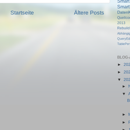
Smart
Smart
Startseite
Ältere Posts
DatenK
Quellco
2013
Rebuil
Abhängi
QueryEdi
TablePe
BLOG-
►
20
►
20
▼
20
►
▼
B
►
►
►