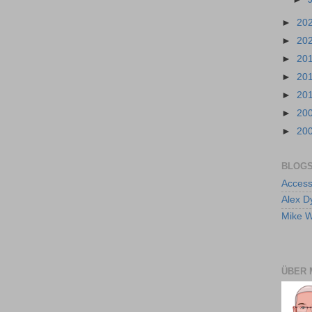
►
20
►
20
►
20
►
20
►
20
►
20
►
20
BLOGS
Access
Alex D
Mike W
ÜBER 