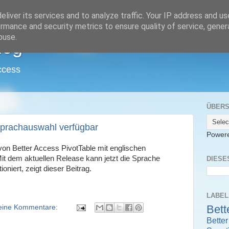
liver its services and to analyze traffic. Your IP address and u
rmance and security metrics to ensure quality of service, gene
buse.
log
ccess
ÜBERS
Sprachauswahl verfügbar
Power
von Better Access PivotTable mit englischen
Mit dem aktuellen Release kann jetzt die Sprache
DIESE
niert, zeigt dieser Beitrag.
LABEL
Bett
eine Kommentare:
Bette