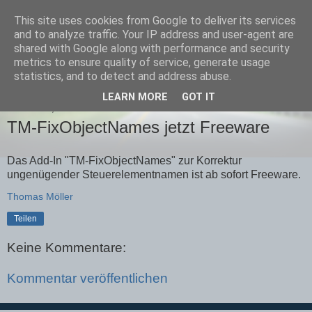
This site uses cookies from Google to deliver its services
Team-Moeller Blog
and to analyze traffic. Your IP address and user-agent are
shared with Google along with performance and security
metrics to ensure quality of service, generate usage
Gedanken rund um Microsoft Access
statistics, and to detect and address abuse.
LEARN MORE
GOT IT
SAMSTAG, 3. MAI 2008
TM-FixObjectNames jetzt Freeware
Das Add-In "TM-FixObjectNames" zur Korrektur
ungenügender Steuerelementnamen ist ab sofort Freeware.
Thomas Möller
Teilen
Keine Kommentare:
Kommentar veröffentlichen