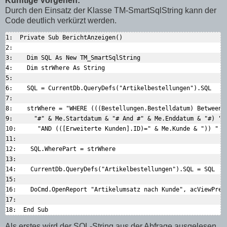
Künftige Vorgehen:
Durch den Einsatz der Klasse TM-SmartSqlString kann der
Code deutlich verkürzt werden.
1:  Private Sub BerichtAnzeigen()  

2:    

3:    Dim SQL As New TM_SmartSqlString  

4:    Dim strWhere As String  

5:      

6:    SQL = CurrentDb.QueryDefs("Artikelbestellungen").SQL  

7:      

8:    strWhere = "WHERE (((Bestellungen.Bestelldatum) Between "
9:      "#" & Me.Startdatum & "# And #" & Me.Enddatum & "#) " &
10:      "AND (([Erweiterte Kunden].ID)=" & Me.Kunde & ")) "  

11:    

12:    SQL.WherePart = strWhere  

13:    

14:    CurrentDb.QueryDefs("Artikelbestellungen").SQL = SQL  

15:    

16:    DoCmd.OpenReport "Artikelumsatz nach Kunde", acViewPrevi
17:      

Als erstes wird der SQL-String aus der Abfrage ausgelesen