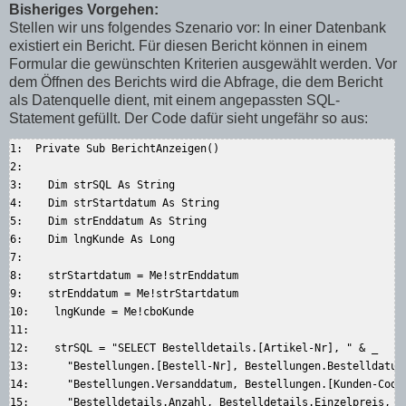
Bisheriges Vorgehen:
Stellen wir uns folgendes Szenario vor: In einer Datenbank
existiert ein Bericht. Für diesen Bericht können in einem
Formular die gewünschten Kriterien ausgewählt werden. Vor
dem Öffnen des Berichts wird die Abfrage, die dem Bericht
als Datenquelle dient, mit einem angepassten SQL-
Statement gefüllt. Der Code dafür sieht ungefähr so aus:
1:  Private Sub BerichtAnzeigen()  

2:    

3:    Dim strSQL As String  

4:    Dim strStartdatum As String  

5:    Dim strEnddatum As String  

6:    Dim lngKunde As Long  

7:      

8:    strStartdatum = Me!strEnddatum  

9:    strEnddatum = Me!strStartdatum  

10:    lngKunde = Me!cboKunde  

11:      

12:    strSQL = "SELECT Bestelldetails.[Artikel-Nr], " & _  

13:      "Bestellungen.[Bestell-Nr], Bestellungen.Bestelldatum,
14:      "Bestellungen.Versanddatum, Bestellungen.[Kunden-Code]
15:      "Bestelldetails.Anzahl, Bestelldetails.Einzelpreis, " 