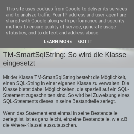
This site uses cookies from Google to deliver its services
Team-Moeller Blog
and to analyze traffic. Your IP address and user-agent are
shared with Google along with performance and security
metrics to ensure quality of service, generate usage
Gedanken rund um Microsoft Access
statistics, and to detect and address abuse.
LEARN MORE
GOT IT
MITTWOCH, 29. OKTOBER 2014
TM-SmartSqlString: So wird die Klasse
eingesetzt
Mit der Klasse TM-SmartSqlString besteht die Möglichkeit,
einen SQL-String in einer eigenen Klasse zu verwalten. Die
Klasse bietet dabei Möglichkeiten, die speziell auf ein SQL-
Statement zugeschnitten sind. So wird bei Zuweisung eines
SQL-Statements dieses in seine Bestandteile zerlegt.
Wenn das Statement erst einmal in seine Bestandteile
zerlegt ist, ist es ganz leicht, einzelne Bestandteile, wie z.B.
die Where-Klausel auszutauschen.