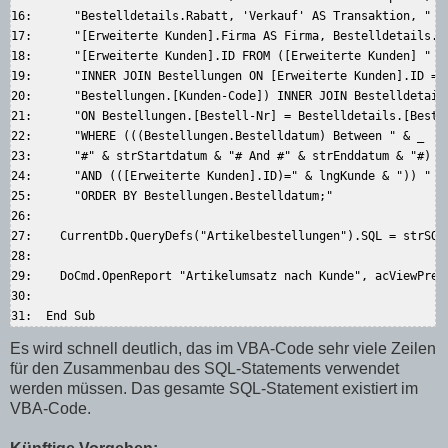
16:      "Bestelldetails.Rabatt, 'Verkauf' AS Transaktion, " & 
17:      "[Erweiterte Kunden].Firma AS Firma, Bestelldetails.[S
18:      "[Erweiterte Kunden].ID FROM ([Erweiterte Kunden] " & 
19:      "INNER JOIN Bestellungen ON [Erweiterte Kunden].ID = "
20:      "Bestellungen.[Kunden-Code]) INNER JOIN Bestelldetails
21:      "ON Bestellungen.[Bestell-Nr] = Bestelldetails.[Bestel
22:      "WHERE (((Bestellungen.Bestelldatum) Between " & _  

23:      "#" & strStartdatum & "# And #" & strEnddatum & "#) " 
24:      "AND (([Erweiterte Kunden].ID)=" & lngKunde & ")) " & 
25:      "ORDER BY Bestellungen.Bestelldatum;"  

26:    

27:    CurrentDb.QueryDefs("Artikelbestellungen").SQL = strSQL 
28:    

29:    DoCmd.OpenReport "Artikelumsatz nach Kunde", acViewPrevi
30:      

Es wird schnell deutlich, das im VBA-Code sehr viele Zeilen
für den Zusammenbau des SQL-Statements verwendet
werden müssen. Das gesamte SQL-Statement existiert im
VBA-Code.