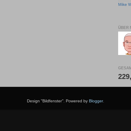
Mike W
ÜBER 
GESAM
229
Design "Bildfenster". Powered by
Blogger
.