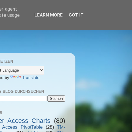
ser-agent
rate usage
LEARN MORE
GOT IT
ETZEN
ed by
Translate
S BLOG DURCHSUCHEN
S
er Access Charts
(80)
r Access PivotTable
(28)
TM-