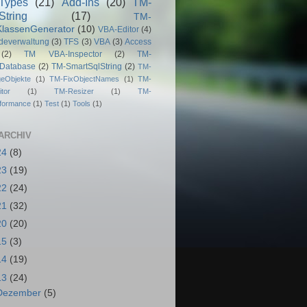
Types
(21)
Add-Ins
(20)
TM-
String
(17)
TM-
lassenGenerator
(10)
VBA-Editor
(4)
deverwaltung
(3)
TFS
(3)
VBA
(3)
Access
(2)
TM VBA-Inspector
(2)
TM-
dDatabase
(2)
TM-SmartSqlString
(2)
TM-
geObjekte
(1)
TM-FixObjectNames
(1)
TM-
tor
(1)
TM-Resizer
(1)
TM-
rformance
(1)
Test
(1)
Tools
(1)
ARCHIV
24
(8)
23
(19)
22
(24)
21
(32)
20
(20)
15
(3)
14
(19)
13
(24)
Dezember
(5)