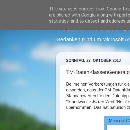
This site uses cookies from Google to de
are shared with Google along with perfo
statistics, and to detect and address a
Team-Moeller B
Gedanken rund um Microsoft A
SONNTAG, 27. OKTOBER 2013
TM-DatenKlassenGenerator:
Bei meinen Vorbereitungen für di
geworden, dass der TM-DatenKla
Standardwerten für den Datentyp B
"Standwert" z.B. der Wert "Nein" 
übernommen. Das hat natürlich zu