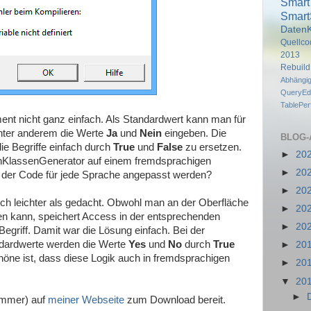
Smart
Smart
DatenK
Quellco
2013
Rebuil
Abhängi
QueryEdi
TablePe
ent nicht ganz einfach. Als Standardwert kann man für
nter anderem die Werte
Ja
und
Nein
eingeben. Die
BLOG-
die Begriffe einfach durch
True
und
False
zu ersetzen.
►
20
nKlassenGenerator auf einem fremdsprachigen
►
20
der Code für jede Sprache angepasst werden?
►
20
h leichter als gedacht. Obwohl man an der Oberfläche
►
20
n kann, speichert Access in der entsprechenden
►
20
egriff. Damit war die Lösung einfach. Bei der
ndardwerte werden die Werte
Yes
und
No
durch
True
►
20
chöne ist, dass diese Logik auch in fremdsprachigen
►
20
▼
20
►
 immer) auf
meiner Webseite
zum Download bereit.