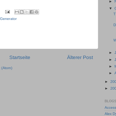
►
▼
T
Generator
D
W
►
Startseite
Älterer Post
►
►
 (Atom)
►
►
20
►
20
BLOGS
Access
Alex D