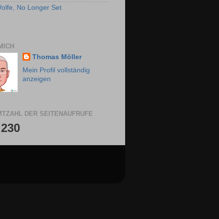
olfe, No Longer Set
MICH
Thomas Möller
Mein Profil vollständig
anzeigen
TZAHL DER SEITENAUFRUFE
,230