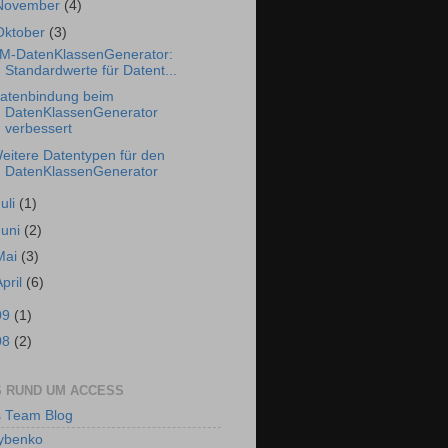
November
(4)
Oktober
(3)
M-DatenKlassenGenerator:
Standardwerte für Datent...
atenbindung beim
DatenKlassenGenerator
verbessert
eitere Datentypen für den
DatenKlassenGenerator
Juli
(1)
Juni
(2)
Mai
(3)
April
(6)
09
(1)
08
(2)
 RUND UM ACCESS
 Team Blog
ybenko