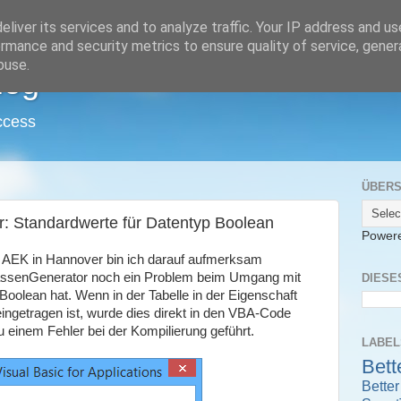
liver its services and to analyze traffic. Your IP address and u
rmance and security metrics to ensure quality of service, gene
buse.
log
ccess
ÜBERS
 Standardwerte für Datentyp Boolean
Power
e AEK in Hannover bin ich darauf aufmerksam
ssenGenerator noch ein Problem beim Umgang mit
DIESE
oolean hat. Wenn in der Tabelle in der Eigenschaft
eingetragen ist, wurde dies direkt in den VBA-Code
 einem Fehler bei der Kompilierung geführt.
LABEL
Bett
Bette