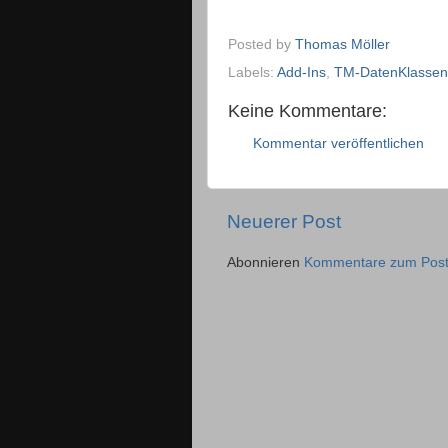
Posted by
Thomas Möller
Labels:
Add-Ins
,
TM-DatenKlassen
Keine Kommentare:
Kommentar veröffentlichen
Neuerer Post
Abonnieren
Kommentare zum Post