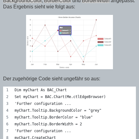
BackgroundColor
,
BorderColor
und
BorderWidth
angepasst.
Das Ergebnis sieht wie folgt aus:
Der zugehörige Code sieht ungefähr so aus:
Dim myChart As BAC_Chart
Set myChart = BAC.Chart(Me.ctlEdgeBrowser)
'Further configuration ...
myChart.Tooltip.BackgroundColor = "grey"
myChart.Tooltip.BorderColor = "blue"
myChart.Tooltip.BorderWidth = 2
'Further configuration ...
myChart.CreateChart