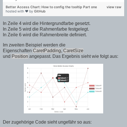
Better Access Chart: How to config the tooltip Part one
view raw
hosted with ❤ by
GitHub
In Zeile 4 wird die Hintergrundfarbe gesetzt.
In Zeile 5 wird die Rahmenfarbe festgelegt.
In Zeile 6 wird die Rahmenbreite definiert.
Im zweiten Beispiel werden die
Eigenschaften
CaretPadding
,
CaretSize
und
Position
angepasst. Das Ergebnis sieht wie folgt aus:
Der zugehörige Code sieht ungefähr so aus: