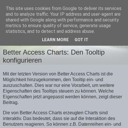
This site uses cookies from Google to deliver its services
Team-Moeller Blog
and to analyze traffic. Your IP address and user-agent are
shared with Google along with performance and security
metrics to ensure quality of service, generate usage
Gedanken rund um Microsoft Access
statistics, and to detect and address abuse.
LEARN MORE
GOT IT
FREITAG, 12. APRIL 2024
Better Access Charts: Den Tooltip
konfigurieren
Mit der letzten Version von Better Access Charts ist die
Möglichkeit hinzugekommen, den Tooltip ein- und
auszuschalten. Dies war nur eine Vorarbeit, um weitere
Eigenschaften des Tooltips steuern zu können. Welche
Eigenschaften jetzt angepasst werden können, zeigt dieser
Beitrag.
Die von Better Access Charts erzeugten Charts sind
interaktiv. Das bedeutet, dass sie auf die Interaktion des
Benutzers reagieren. So können z.B. Datenreihen ein- und