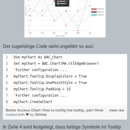
Der zugehörige Code sieht ungefähr so aus:
Dim myChart As BAC_Chart
Set myChart = BAC.Chart(Me.ctlEdgeBrowser)
'Further configuration ...
myChart.Tooltip.DisplayColors = True
myChart.Tooltip.UsePointStyle = True
myChart.Tooltip.Padding = 15
'Further configuration ...
myChart.CreateChart
Better Access Chart: How to config the tooltip, part three
view raw
hosted with ❤ by
GitHub
In Zeile 4 wird festgelegt, dass farbige Symbole im Tooltip