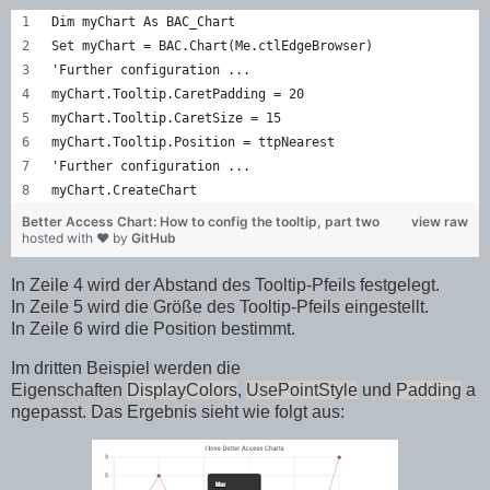
Dim myChart As BAC_Chart
Set myChart = BAC.Chart(Me.ctlEdgeBrowser)
'Further configuration ...
myChart.Tooltip.CaretPadding = 20
myChart.Tooltip.CaretSize = 15
myChart.Tooltip.Position = ttpNearest
'Further configuration ...
myChart.CreateChart
Better Access Chart: How to config the tooltip, part two
view raw
hosted with ❤ by
GitHub
In Zeile 4 wird der Abstand des Tooltip-Pfeils festgelegt.
In Zeile 5 wird die Größe des Tooltip-Pfeils eingestellt.
In Zeile 6 wird die Position bestimmt.
Im dritten Beispiel werden die
Eigenschaften
DisplayColors
,
UsePointStyle
und
Padding
a
ngepasst. Das Ergebnis sieht wie folgt aus: