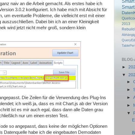
Smart
anz naiv an die Arbeit gemacht. Als erstes habe ich
Smart
 Version 3.0.2 konfiguriert. Ich habe mich mit Absicht für
DatenK
, um eventuelle Probleme, die vielleicht erst mit einer
Quellco
 auszuschließen. Dabei bin ich an einer Kleinigkeit
2013
ek wird jetzt nicht mehr groß, sondern klein
Rebuil
Abhängi
QueryEdi
TablePe
BLOG-
►
20
▼
20
►
►
►
gepasst. Die Zeilen für die Verwendung des Plug-Ins
ndet; ich weiß ja, dass es mit Chart.js ab der Version
►
Schritt ist es mir auch egal, dass dann alle Daten grau
▼
chließlich nur um einen ersten Test.
E
ode so angepasst, dass keine der möglichen Optionen
 Als Datenquelle habe ich die eingebauten Demodaten
B