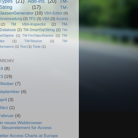
Types
(21)
Add-Ins
(20)
TM-
String
(17)
TM-
lassenGenerator
(10)
VBA-Editor
(4)
deverwaltung
(3)
TFS
(3)
VBA
(3)
Access
(2)
TM VBA-Inspector
(2)
TM-
dDatabase
(2)
TM-SmartSqlString
(2)
TM-
geObjekte
(1)
TM-FixObjectNames
(1)
TM-
tor
(1)
TM-Resizer
(1)
TM-
rformance
(1)
Test
(1)
Tools
(1)
ARCHIV
24
(8)
23
(19)
Oktober
(7)
September
(4)
April
(3)
März
(1)
Februar
(4)
in neues Webbrowser
Steuerelement für Access
etter Access Charts at Europe