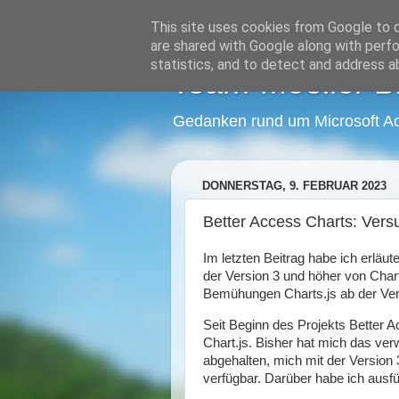
This site uses cookies from Google to de
are shared with Google along with perfo
statistics, and to detect and address a
Team-Moeller B
Gedanken rund um Microsoft A
DONNERSTAG, 9. FEBRUAR 2023
Better Access Charts: Vers
Im letzten Beitrag habe ich erläu
der Version 3 und höher von Chart.
Bemühungen Charts.js ab der Ver
Seit Beginn des Projekts Better 
Chart.js. Bisher hat mich das ve
abgehalten, mich mit der Version 3
verfügbar. Darüber habe ich ausfü