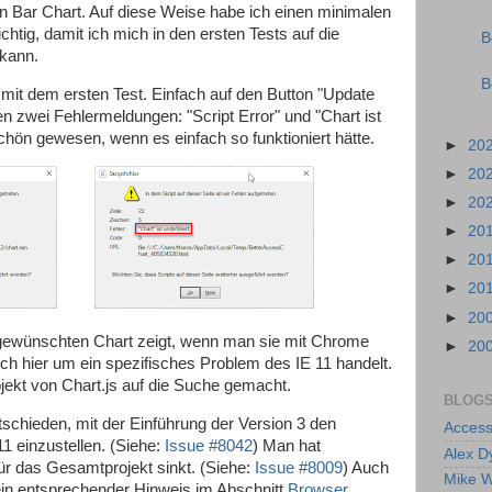
n Bar Chart. Auf diese Weise habe ich einen minimalen
ichtig, damit ich mich in den ersten Tests auf die
B
 kann.
B
mit dem ersten Test. Einfach auf den Button "Update
en zwei Fehlermeldungen: "Script Error" und "Chart ist
schön gewesen, wenn es einfach so funktioniert hätte.
►
20
►
20
►
20
►
20
►
20
►
20
►
20
 gewünschten Chart zeigt, wenn man sie mit Chrome
►
20
sich hier um ein spezifisches Problem des IE 11 handelt.
jekt von Chart.js auf die Suche gemacht.
BLOGS
tschieden, mit der Einführung der Version 3 den
Access
11 einzustellen. (Siehe:
Issue #8042
) Man hat
Alex D
für das Gesamtprojekt sinkt. (Siehe:
Issue #8009
) Auch
Mike W
 ein entsprechender Hinweis im Abschnitt
Browser