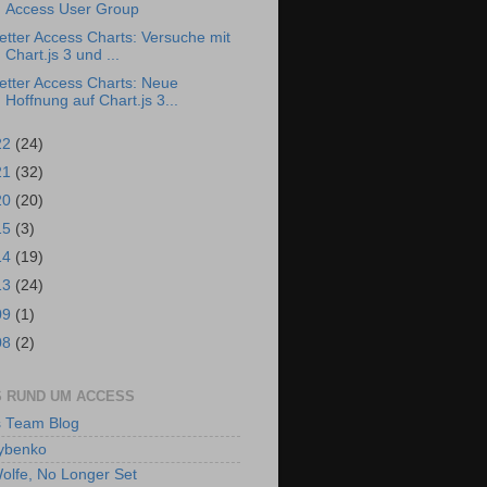
Access User Group
etter Access Charts: Versuche mit
Chart.js 3 und ...
etter Access Charts: Neue
Hoffnung auf Chart.js 3...
22
(24)
21
(32)
20
(20)
15
(3)
14
(19)
13
(24)
09
(1)
08
(2)
 RUND UM ACCESS
 Team Blog
ybenko
olfe, No Longer Set