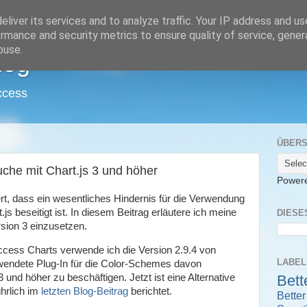
liver its services and to analyze traffic. Your IP address and u
rmance and security metrics to ensure quality of service, gene
buse.
log
ccess
ÜBERS
uche mit Chart.js 3 und höher
Power
tert, dass ein wesentliches Hindernis für die Verwendung
js beseitigt ist. In diesem Beitrag erläutere ich meine
DIESE
sion 3 einzusetzen.
Access Charts verwende ich die Version 2.9.4 von
LABEL
rwendete Plug-In für die Color-Schemes davon
Bett
 und höher zu beschäftigen. Jetzt ist eine Alternative
hrlich im
letzten Blog-Beitrag
berichtet.
Bette