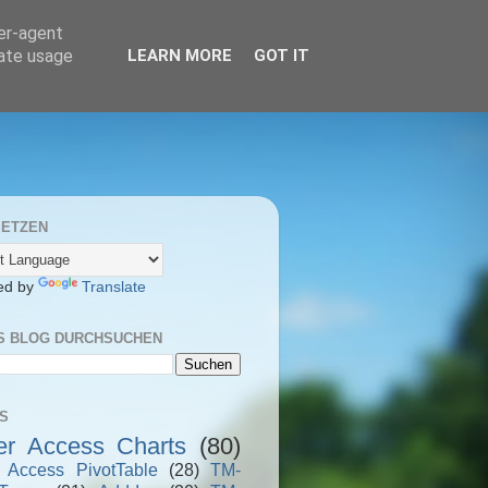
ser-agent
rate usage
LEARN MORE
GOT IT
ETZEN
ed by
Translate
S BLOG DURCHSUCHEN
S
er Access Charts
(80)
r Access PivotTable
(28)
TM-