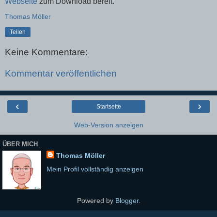
Webseite
zum Download bereit.
Thomas Möller
Teilen
Keine Kommentare:
Kommentar veröffentlichen
‹
›
Startseite
Web-Version anzeigen
ÜBER MICH
Thomas Möller
Mein Profil vollständig anzeigen
Powered by
Blogger
.