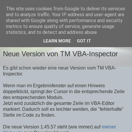
This site uses cookies from Google to deliver its services
Team-Moeller Blog
and to analyze traffic. Your IP address and user-agent are
shared with Google along with performance and security
metrics to ensure quality of service, generate usage
Gedanken rund um Microsoft Access
statistics, and to detect and address abuse.
LEARN MORE
GOT IT
SONNTAG, 14. APRIL 2013
Neue Version von TM VBA-Inspector
Es gibt schon wieder eine neue Version vom TM VBA-
Inspector.
Wenn man im Ergebnisfenster auf einen Hinweis
doppelklickt, springt der Cursor in die entsprechende Zeile
des entsprechenden Moduls.
Jetzt wird zusätzlich die gesamte Zeile im VBA-Editor
markiert. Dadurch soll es leichter werden, die "fehlerhafte"
Stelle im Code zu finden.
Die neue Version 1.45.57 steht (wie immer) auf
meiner