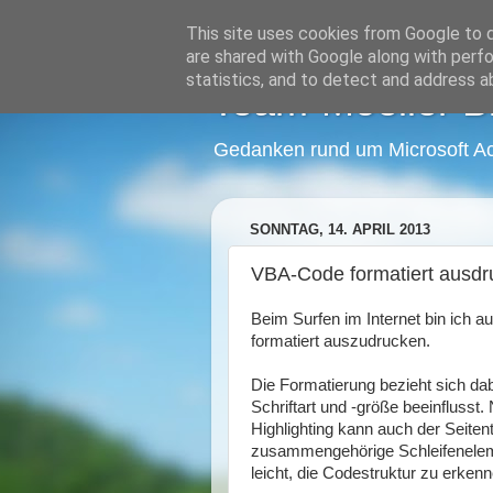
This site uses cookies from Google to de
are shared with Google along with perfo
statistics, and to detect and address a
Team-Moeller B
Gedanken rund um Microsoft A
SONNTAG, 14. APRIL 2013
VBA-Code formatiert ausdr
Beim Surfen im Internet bin ich a
formatiert auszudrucken.
Die Formatierung bezieht sich da
Schriftart und -größe beeinflusst
Highlighting kann auch der Seiten
zusammengehörige Schleifenelem
leicht, die Codestruktur zu erkenn