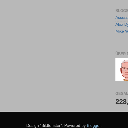
BLOGS
Access
Alex D
Mike W
ÜBER 
GESAM
228
Design "Bildfenster". Powered by
Blogger
.