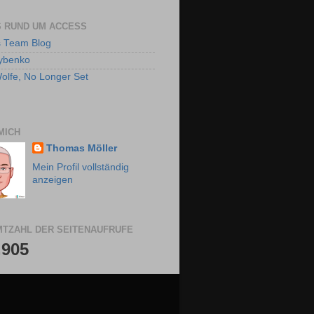
 RUND UM ACCESS
 Team Blog
ybenko
olfe, No Longer Set
MICH
Thomas Möller
Mein Profil vollständig
anzeigen
TZAHL DER SEITENAUFRUFE
,905