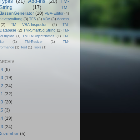
Types
(21)
Add-Ins
(20)
TM-
String
(17)
TM-
lassenGenerator
(10)
VBA-Editor
(4)
deverwaltung
(3)
TFS
(3)
VBA
(3)
Access
(2)
TM VBA-Inspector
(2)
TM-
dDatabase
(2)
TM-SmartSqlString
(2)
TM-
geObjekte
(1)
TM-FixObjectNames
(1)
TM-
tor
(1)
TM-Resizer
(1)
TM-
rformance
(1)
Test
(1)
Tools
(1)
ARCHIV
24
(8)
23
(19)
22
(24)
21
(32)
20
(20)
15
(3)
14
(19)
13
(24)
Dezember
(5)