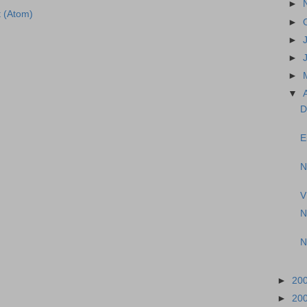
►
 (Atom)
►
►
►
►
▼
D
E
N
V
N
N
►
20
►
20