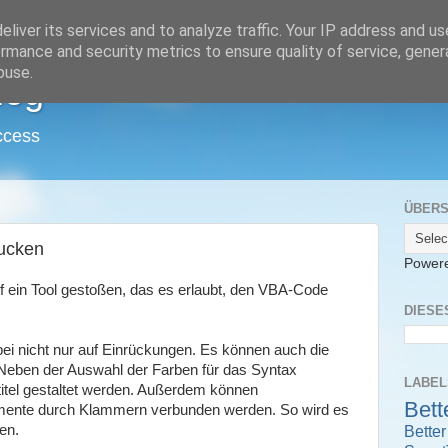
liver its services and to analyze traffic. Your IP address and u
rmance and security metrics to ensure quality of service, gene
buse.
log
ccess
ÜBERS
ucken
Power
uf ein Tool gestoßen, das es erlaubt, den VBA-Code
DIESE
bei nicht nur auf Einrückungen. Es können auch die
. Neben der Auswahl der Farben für das Syntax
LABEL
titel gestaltet werden. Außerdem können
Bett
ente durch Klammern verbunden werden. So wird es
Bette
en.