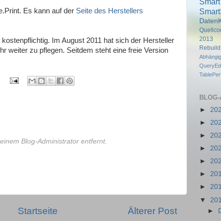
Smart
Smart
e.Print. Es kann auf der
Seite des Herstellers
DatenK
Quellco
2013
kostenpflichtig. Im August 2011 hat sich der Hersteller
Rebuil
r weiter zu pflegen. Seitdem steht eine freie Version
Abhängi
QueryEdi
TablePe
BLOG-
►
20
►
20
►
20
inem Blog-Administrator entfernt.
►
20
►
20
►
20
►
20
▼
20
Startseite
Älterer Post
►