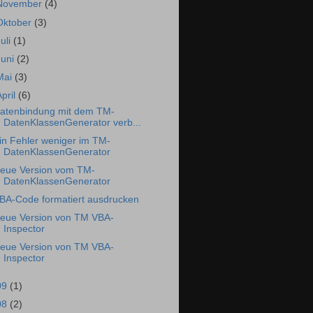
November
(4)
Oktober
(3)
Juli
(1)
Juni
(2)
Mai
(3)
April
(6)
atenbindung mit dem TM-
DatenKlassenGenerator verb...
in Fehler weniger im TM-
DatenKlassenGenerator
eue Version vom TM-
DatenKlassenGenerator
BA-Code formatiert ausdrucken
eue Version von TM VBA-
Inspector
eue Version von TM VBA-
Inspector
09
(1)
08
(2)