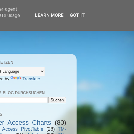
ser-agent
rate usage
LEARN MORE
GOT IT
ETZEN
ed by
Translate
S BLOG DURCHSUCHEN
S
er Access Charts
(80)
r Access PivotTable
(28)
TM-