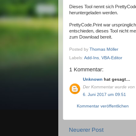
Dieses Tool nennt sich PrettyCod
heruntergeladen werden.
PrettyCode.Print war ursprünglich 
entschieden, dieses Tool nicht meh
zum Download bereit.
Posted by
Thomas Möller
Labels:
Add-Ins
,
VBA-Editor
1 Kommentar:
Unknown
hat gesagt…
Der Kommentar wurde von e
6. Juni 2017 um 09:51
Kommentar veröffentlichen
Neuerer Post