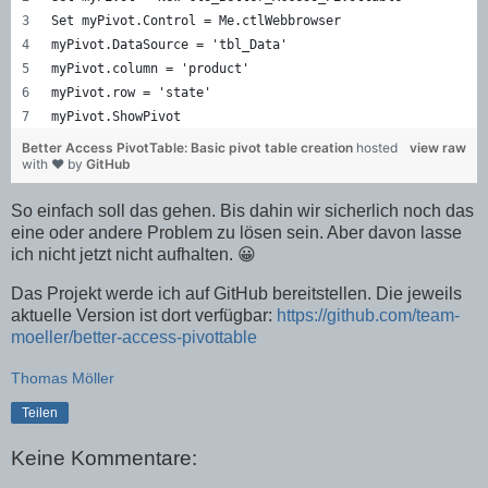
Set myPivot.Control = Me.ctlWebbrowser
myPivot.DataSource = 'tbl_Data'
myPivot.column = 'product'
myPivot.row = 'state'
myPivot.ShowPivot
Better Access PivotTable: Basic pivot table creation
hosted
view raw
with ❤ by
GitHub
So einfach soll das gehen. Bis dahin wir sicherlich noch das
eine oder andere Problem zu lösen sein. Aber davon lasse
ich nicht jetzt nicht aufhalten. 😀
Das Projekt werde ich auf GitHub bereitstellen. Die jeweils
aktuelle Version ist dort verfügbar:
https://github.com/team-
moeller/better-access-pivottable
Thomas Möller
Teilen
Keine Kommentare: