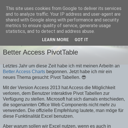
This site uses cookies from Google to deliver its services
Team-Moeller Blog
and to analyze traffic. Your IP address and user-agent are
shared with Google along with performance and security
metrics to ensure quality of service, generate usage
Gedanken rund um Microsoft Access
statistics, and to detect and address abuse.
LEARN MORE
GOT IT
SAMSTAG, 20. NOVEMBER 2021
Better Access PivotTable
Letztes Jahr um diese Zeit habe ich mit meinen Arbeitn an
Better Access Charts
begonnen. Jetzt habe ich mir ein
neues Thema gesucht: Pivot Tabellen. 😎
Mit der Version Access 2013 hat Access die Möglichkeit
verloren, dem Benutzer interaktive Pivot Tabellen zur
Verfügung zu stellen. Microsoft hat sich damals entschieden,
die sogenannten Office Web Components nicht mehr zu
verwenden. Die offizielle Empfehlung lautete, man möge für
diese Funktinalität Excel benutzen.
Aber warum sollen wir Excel nutzen, wenn es auch in