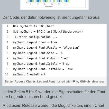
Der Code, der dafür notwendig ist, sieht ungefähr so aus:
Dim myChart As BAC_Chart
Set myChart = BAC.Chart(Me.ctlWebbrowser)
'Further configuration ...
myChart.Legend.Show = True
myChart.Legend.Font.Family = "Algerian"
myChart.Legend.Font.Size = 16
myChart.Legend.Font.Color = "red"
myChart.Legend.Font.IsBold = True
myChart.Legend.Font.IsItalic = True
myChart.CreateChart
Better Access Charts: Legend.Font
hosted with ❤ by
GitHub
view raw
In den Zeilen 5 bis 9 werden die Eigenschaften für den Font
der Legende entsprechend gesetzt.
Mit diesem Release werden die Möglichkeiten, einen Chart