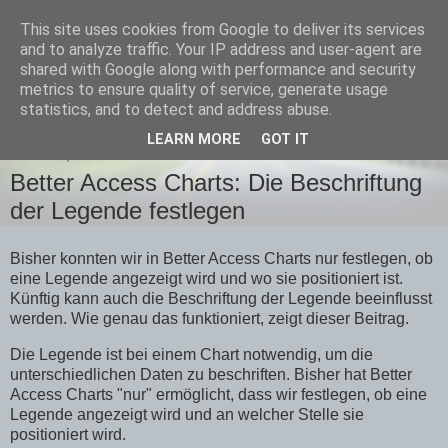
This site uses cookies from Google to deliver its services
Team-Moeller Blog
and to analyze traffic. Your IP address and user-agent are
shared with Google along with performance and security
metrics to ensure quality of service, generate usage
Gedanken rund um Microsoft Access
statistics, and to detect and address abuse.
LEARN MORE
GOT IT
MONTAG, 21. FEBRUAR 2022
Better Access Charts: Die Beschriftung
der Legende festlegen
Bisher konnten wir in Better Access Charts nur festlegen, ob
eine Legende angezeigt wird und wo sie positioniert ist.
Künftig kann auch die Beschriftung der Legende beeinflusst
werden. Wie genau das funktioniert, zeigt dieser Beitrag.
Die Legende ist bei einem Chart notwendig, um die
unterschiedlichen Daten zu beschriften. Bisher hat Better
Access Charts "nur" ermöglicht, dass wir festlegen, ob eine
Legende angezeigt wird und an welcher Stelle sie
positioniert wird.