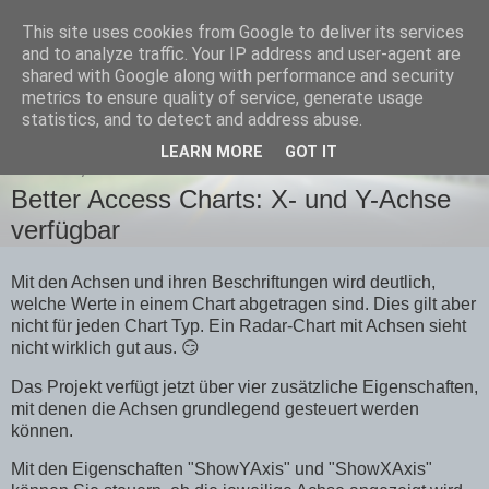
This site uses cookies from Google to deliver its services
Team-Moeller Blog
and to analyze traffic. Your IP address and user-agent are
shared with Google along with performance and security
metrics to ensure quality of service, generate usage
Gedanken rund um Microsoft Access
statistics, and to detect and address abuse.
LEARN MORE
GOT IT
SAMSTAG, 5. DEZEMBER 2020
Better Access Charts: X- und Y-Achse
verfügbar
Mit den Achsen und ihren Beschriftungen wird deutlich,
welche Werte in einem Chart abgetragen sind. Dies gilt aber
nicht für jeden Chart Typ. Ein Radar-Chart mit Achsen sieht
nicht wirklich gut aus. 😏
Das Projekt verfügt jetzt über vier zusätzliche Eigenschaften,
mit denen die Achsen grundlegend gesteuert werden
können.
Mit den Eigenschaften "ShowYAxis" und "ShowXAxis"