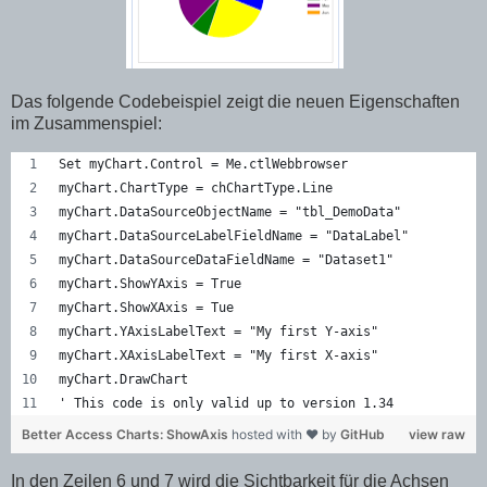
Das folgende Codebeispiel zeigt die neuen Eigenschaften
im Zusammenspiel:
Set myChart.Control = Me.ctlWebbrowser    
myChart.ChartType = chChartType.Line    
myChart.DataSourceObjectName = "tbl_DemoData"    
myChart.DataSourceLabelFieldName = "DataLabel"    
myChart.DataSourceDataFieldName = "Dataset1"   
myChart.ShowYAxis = True  
myChart.ShowXAxis = Tue  
myChart.YAxisLabelText = "My first Y-axis"  
myChart.XAxisLabelText = "My first X-axis"  
myChart.DrawChart
' This code is only valid up to version 1.34
Better Access Charts: ShowAxis
hosted with ❤ by
GitHub
view raw
In den Zeilen 6 und 7 wird die Sichtbarkeit für die Achsen