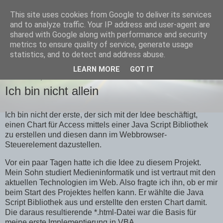
This site uses cookies from Google to deliver its services
Team-Moeller Blog
and to analyze traffic. Your IP address and user-agent are
shared with Google along with performance and security
metrics to ensure quality of service, generate usage
Gedanken rund um Microsoft Access
statistics, and to detect and address abuse.
LEARN MORE
GOT IT
MITTWOCH, 18. NOVEMBER 2020
Ich bin nicht allein
Ich bin nicht der erste, der sich mit der Idee beschäftigt,
einen Chart für Access mittels einer Java Script Bibliothek
zu erstellen und diesen dann im Webbrowser-
Steuerelement dazustellen.
Vor ein paar Tagen hatte ich die Idee zu diesem Projekt.
Mein Sohn studiert Medieninformatik und ist vertraut mit den
aktuellen Technologien im Web. Also fragte ich ihn, ob er mir
beim Start des Projektes helfen kann. Er wählte die Java
Script Bibliothek aus und erstellte den ersten Chart damit.
Die daraus resultierende *.html-Datei war die Basis für
meine erste Implementierung in VBA.